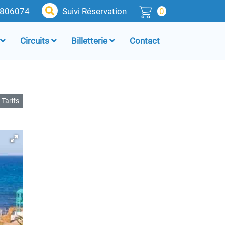
4806074
Suivi Réservation
0
Circuits
Billetterie
Contact
Tarifs