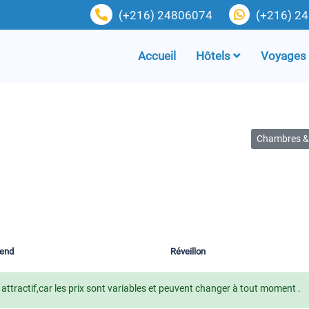
(+216) 24806074
(+216) 2
Accueil
Hôtels
Voyages
Chambres & 
end
Réveillon
attractif,car les prix sont variables et peuvent changer à tout moment .