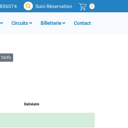
4806074
Suivi Réservation
0
Circuits
Billetterie
Contact
Tarifs
Balnéaire