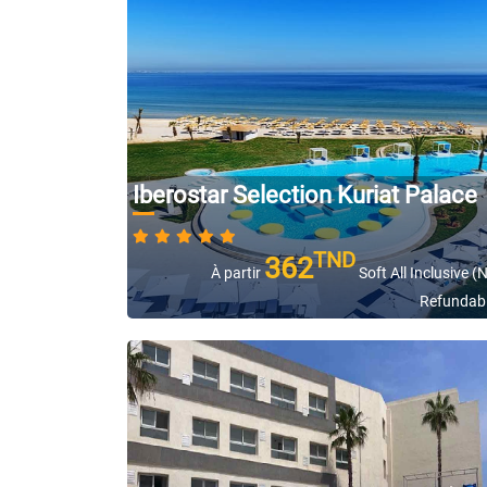
Iberostar Selection Kuriat Palace
TND
362
À partir
Soft All Inclusive (
Refundab