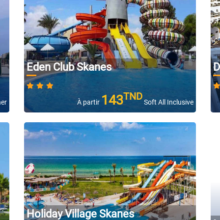
Eden Club Skanes
D
TND
143
ner
À partir
Soft All Inclusive
Holiday Village Skanes