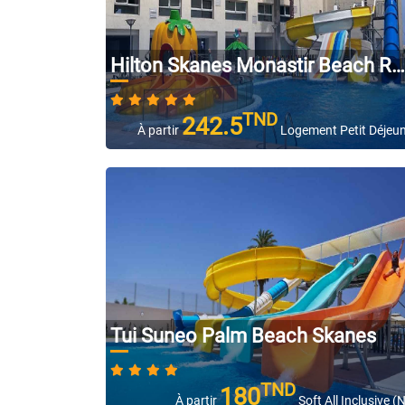
Hilton Skanes Monastir Beach Resort
TND
242.5
À partir
Logement Petit Déjeu
Tui Suneo Palm Beach Skanes
TND
180
À partir
Soft All Inclusive (