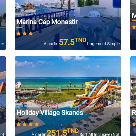
M
Marina Cap Monastir
TND
57.5
ner
À partir
Logement Simple
Holiday Village Skanes
R
TND
251.5
Not
À partir
Soft All Inclusive (Not