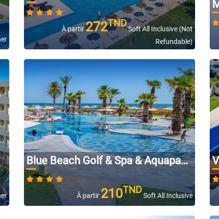
M
TND
272
À partir
Soft All Inclusive (Not
ner
Refundable)
Blue Beach Golf & Spa & Aquapark
V
TND
210
ner
À partir
Soft All Inclusive