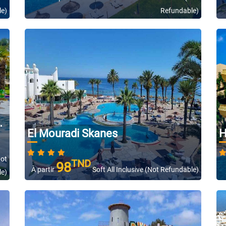
le)
Refundable)
El Mouradi Skanes
H
Not
TND
98
À partir
Soft All Inclusive (Not Refundable)
le)