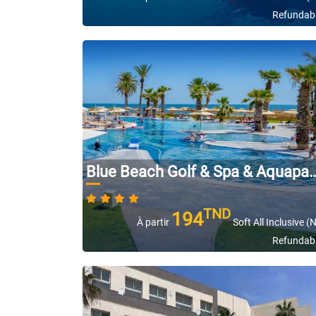
Refundab
Blue Beach Golf & Spa & Aquapark
TND
194
À partir
Soft All Inclusive (
Refundab