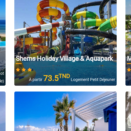
Shems Holiday Village & Aquapark
M
Not
TND
73.5
À partir
Logement Petit Déjeuner
le)