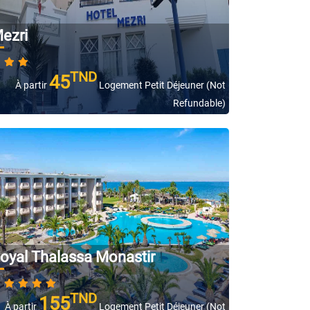
ezri
TND
45
À partir
Logement Petit Déjeuner (Not
Refundable)
oyal Thalassa Monastir
TND
155
À partir
Logement Petit Déjeuner (Not