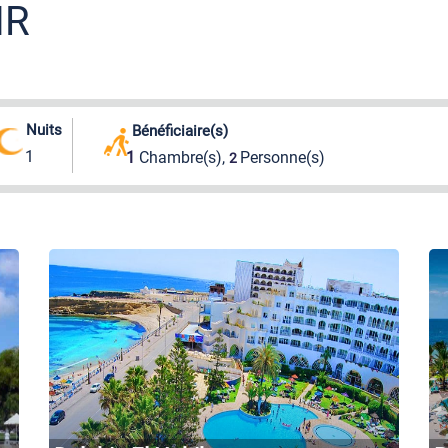
IR
Nuits
Bénéficiaire(s)
1
1
Chambre(s),
Personne(s)
2