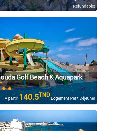
Refundable)
ouda Golf Beach & Aquapark
TND
140.5
À partir
Logement Petit Déjeuner