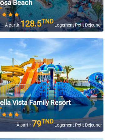
osa Beach
TND
128.5
À partir
Logement Petit Déjeuner
ella Vista Family Resort
TND
79
À partir
Logement Petit Déjeuner