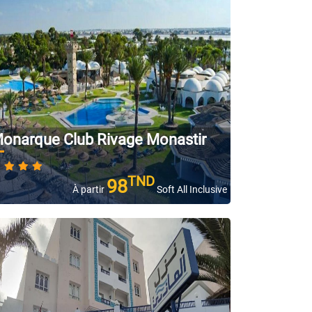
onarque Club Rivage Monastir
TND
98
À partir
Soft All Inclusive