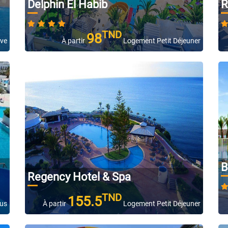
Delphin El Habib
R
TND
98
ive
À partir
Logement Petit Déjeuner
B
Regency Hotel & Spa
TND
155.5
lus
À partir
Logement Petit Déjeuner